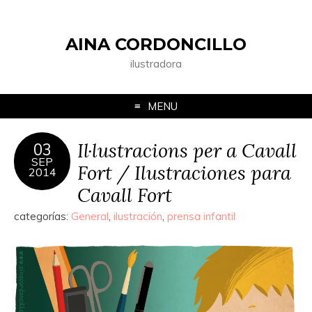
AINA CORDONCILLO
ilustradora
MENU
Il·lustracions per a Cavall
03
SEP
Fort / Ilustraciones para
2014
Cavall Fort
categorías:
General
,
ilustración
,
prensa infantil