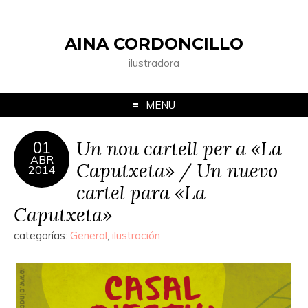
AINA CORDONCILLO
ilustradora
MENU
Un nou cartell per a «La
01
ABR
Caputxeta» / Un nuevo
2014
cartel para «La
Caputxeta»
categorías:
General
,
ilustración