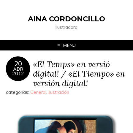
AINA CORDONCILLO
ilustradora
MENU
«El Temps» en versió
20
ABR
digital! / «El Tiempo» en
2012
versión digital!
categorías:
General
,
ilustración