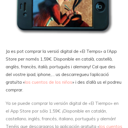
Ja es pot comprar la versió digital de «El Temps» a l’App
Store per només 1,59€. Disponible en català, castellà,
anglès, francès, italià, portuguès i alemany! Cal que des
del vostre ipad, iphone,… us descarregueu l’aplicació
gratuïta «
los cuentos de los niños
» i des d’allà us el podreu
comprar.
Ya se puede comprar la versión digital de «El Tiempo» en
el App Store por sólo 1,59€. ¡Disponible en catalán,
castellano, inglés, francés, italiano, portugués y alemán!
Tenéis que descargaros la aplicación gratuita «
los cuentos