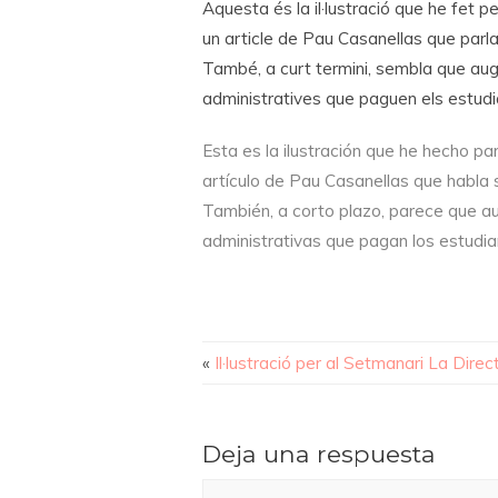
Aquesta és la il·lustració que he fet p
un article de Pau Casanellas que parla s
També, a curt termini, sembla que augm
administratives que paguen els estudi
Esta es la ilustración que he hecho p
artículo de Pau Casanellas que habla s
También, a corto plazo, parece que au
administrativas que pagan los estudia
«
Il·lustració per al Setmanari La Direc
Deja una respuesta