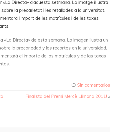
er «La Directa» d’aquesta setmana. La imatge il·lustra
obre la precarietat i les retallades a la universitat.
entarà l’import de les matrícules i de les taxes
ants.
ara «La Directa» de esta semana. La imagen ilustra un
obre la precariedad y los recortes en la universidad.
mentará el importe de las matrículas y de las taxas
ntes.
Sin comentarios
ta
Finalista del Premi Mercè Llimona 2011!
»