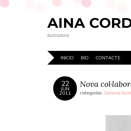
AINA COR
ilustradora
INICIO
BIO
CONTACTE
Nova col·labo
22
JUN
2011
categorías:
General
,
ilust