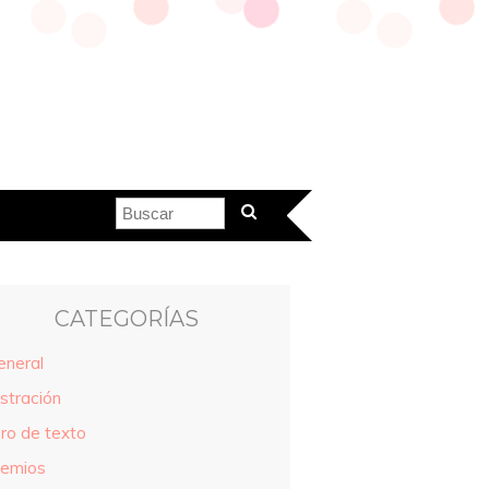
CATEGORÍAS
eneral
ustración
bro de texto
remios