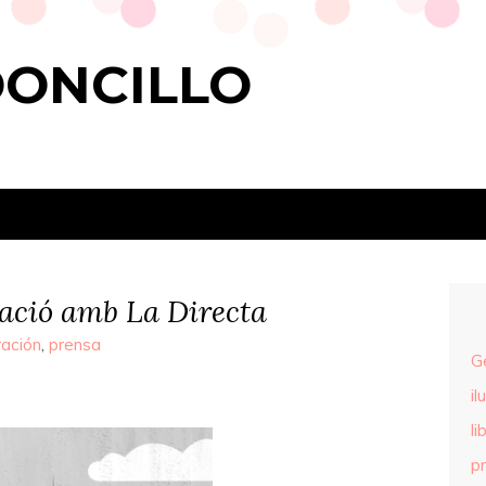
DONCILLO
ració amb La Directa
ración
,
prensa
G
il
li
p