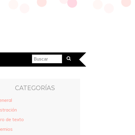
CATEGORÍAS
eneral
ustración
bro de texto
remios