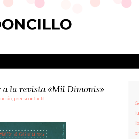
DONCILLO
er a la revista «Mil Dimonis»
ración
,
prensa infantil
G
il
li
p