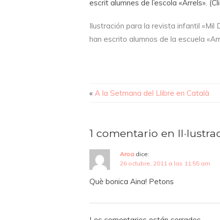
escrit alumnes de l’escola «Arrels». (C
Ilustración para la revista infantil «Mi
han escrito alumnos de la escuela «Arr
«
A la Setmana del Llibre en Català
1 comentario en Il·lustra
Aroa
dice:
26 octubre, 2011 a las 11:55 am
Què bonica Aina! Petons
Los comentarios están cerrados.