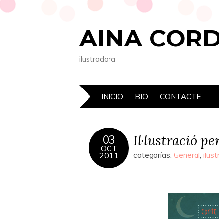
AINA COR
ilustradora
INICIO
BIO
CONTACTE
Il·lustració p
03
OCT
2011
categorías:
General
,
ilust