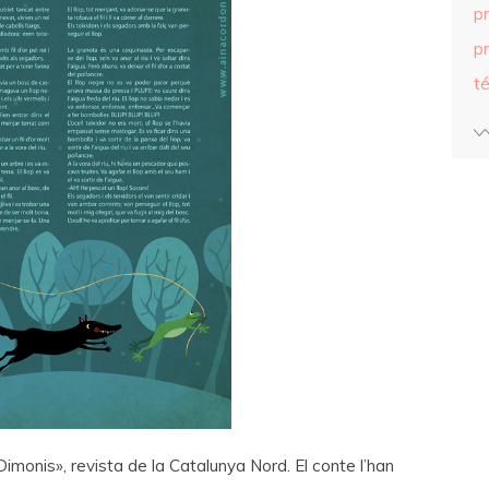
p
pr
té
il Dimonis», revista de la Catalunya Nord. El conte l’han