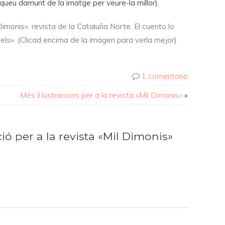
liqueu damunt de la imatge per veure-la millor).
l Dimonis», revista de la Cataluña Norte. El cuento lo
els». (Clicad encima de la imagen para verla mejor).
1 comentario
Més il·lustracions per a la revista «Mil Dimonis»
»
ció per a la revista «Mil Dimonis»